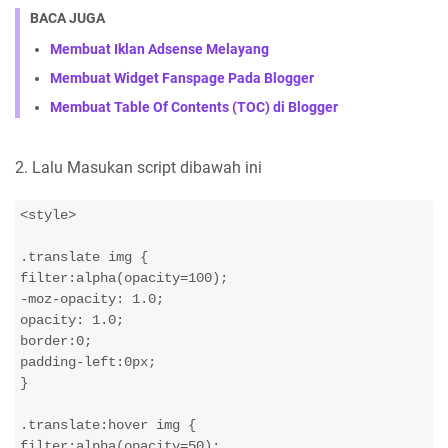
BACA JUGA
Membuat Iklan Adsense Melayang
Membuat Widget Fanspage Pada Blogger
Membuat Table Of Contents (TOC) di Blogger
2. Lalu Masukan script dibawah ini
<style>
.translate img {

filter:alpha(opacity=100);

-moz-opacity: 1.0;

opacity: 1.0;

border:0;

padding-left:0px;

}

.translate:hover img {

filter:alpha(opacity=50);
